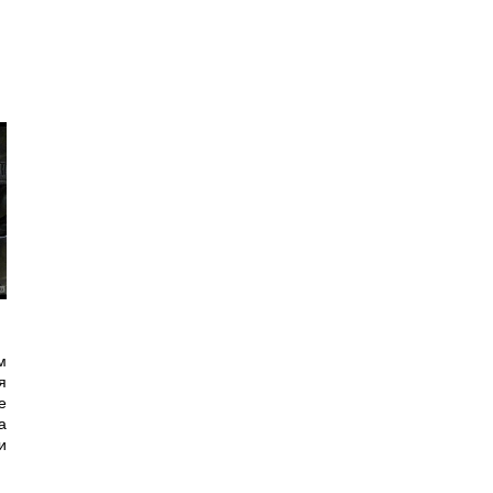
м
я
е
а
и