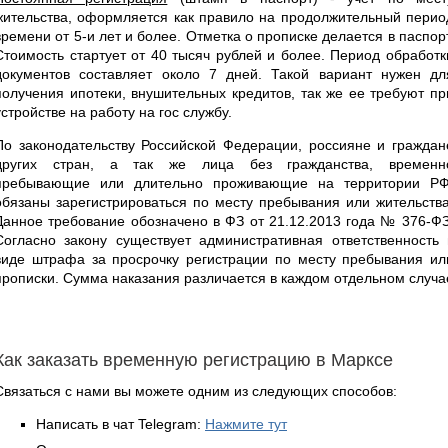
жительства, оформляется как правило на продолжительный перио
времени от 5-и лет и более. Отметка о прописке делается в паспорт
Стоимость стартует от 40 тысяч рублей и более. Период обработк
документов составляет около 7 дней. Такой вариант нужен дл
получения ипотеки, внушительных кредитов, так же ее требуют пр
устройстве на работу на гос службу.
По законодательству Российской Федерации, россияне и граждан
других стран, а так же лица без гражданства, временн
пребывающие или длительно проживающие на территории РФ
обязаны зарегистрироваться по месту пребывания или жительства
Данное требование обозначено в ФЗ от 21.12.2013 года № 376-ФЗ
Согласно закону существует административная ответственность 
виде штрафа за просрочку регистрации по месту пребывания ил
прописки. Сумма наказания различается в каждом отдельном случа
Как заказать временную регистрацию в Марксе
Связаться с нами вы можете одним из следующих способов:
Написать в чат Telegram:
Нажмите тут