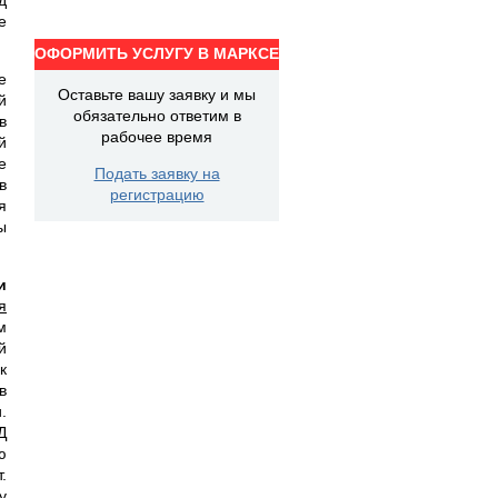
е
ОФОРМИТЬ УСЛУГУ В МАРКСЕ
е
Оставьте вашу заявку и мы
й
обязательно ответим в
в
рабочее время
й
е
Подать заявку на
в
регистрацию
я
ы
и
я
м
й
к
в
.
Д
ю
.
у