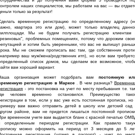
контролем наших специалистов, мы работаем на вас — вы отдает
деньги только за результат!
Сделать временную регистрацию по определенному адресу (н
важно, квартира это или дом), может только владелец данно
жилплощади. Мы не будем получать регистрацию клиентам 
"резиновых", проблемных помещениях, потому что дорожим свое
репутацией и хотим быть уверенными, что вас не выпишут раньш
срока. Мы не сможем прописать вас там, где собственник проти
(например ваш муж/жена/родственник итп), но если вам требуетс
определенный список домов, мы сделаем все возможное, чтоб
найти вам хороший вариант.
Наша организация может подобрать вам
постоянную ил
временную регистрацию в Марксе
. В чем разница?
Временна
регистрация
- это постановка на учет по месту пребывания т.е. та
где человек временно остановился. Преимущество тако
регистрации в том, если у вас уже есть постоянная прописка, но 
примеру вам важно отправить детей в школу или детский сад 
другом районе, вам не придется лишаться постоянной прописки
При временном учете вам выдается бланк с красной печатью ОМВ
с определенным периодом регистрации. Как правило таку
прописку можно оформить на период от 3 месяцев до 5 лет
Постоянная регистрация
(штамп в паспорт) - учет по мест