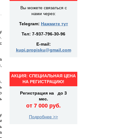
Вы можете связаться с
нами через:
Telegram:
Нажмите тут
у
Тел:
7-937-796-30-96
.
с
E-mail:
kupi.propisku@gmail.com
а
,
АКЦИЯ: СПЕЦИАЛЬНАЯ ЦЕНА
,
НА РЕГИСТРАЦИЮ!
ь
ю
Регистрация на до 3
ь
мес.
от 7 000 руб.
у
Подробнее >>
м
ь
а
д