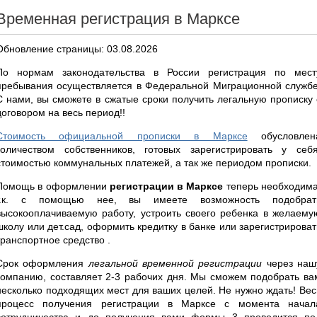
Временная регистрация в Марксе
Обновление страницы: 03.08.2026
По нормам законодательства в России регистрация по мест
пребывания осуществляется в Федеральной Миграционной службе
С нами, вы сможете в сжатые сроки получить легальную прописку 
договором на весь период!!
Стоимость официальной прописки в Марксе
обусловлен
количеством собственников, готовых зарегистрировать у себя
стоимостью коммунальных платежей, а так же периодом прописки.
Помощь в оформлении
регистрации в Марксе
теперь необходима
т.к. с помощью нее, вы имеете возможность подобрат
высокооплачиваемую работу, устроить своего ребенка в желаему
школу или дет.сад, оформить кредитку в банке или зарегистрироват
транспортное средство .
Срок оформления
легальной временной регистрации
через наш
компанию, составляет 2-3 рабочих дня. Мы сможем подобрать ва
несколько подходящих мест для ваших целей. Не нужно ждать! Вес
процесс получения регистрации в Марксе с момента начал
сотрудничества и до получения вами формы 3 проводится по